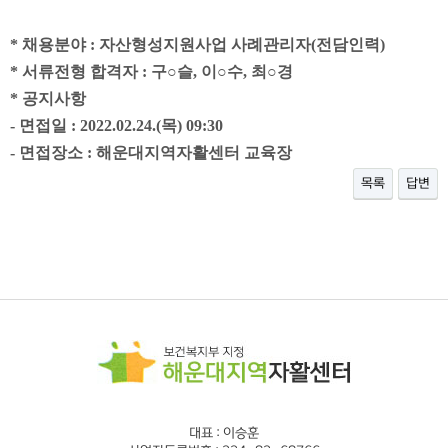
*
채용분야
:
자산형성지원사업 사례관리자
(
전담인력
)
*
서류전형 합격자
:
구
○
슬
,
이
○
수
,
최
○
경
*
공지사항
-
면접일
: 2022.02.24.(
목
) 09:30
-
면접장소
:
해운대지역자활센터 교육장
목록
답변
대표 : 이승훈