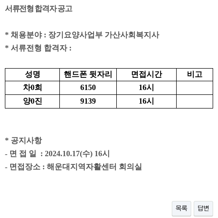
서류전형 합격자 공고
*
채용분야
:
장기요양사업부 가산사회복지사
*
서류전형 합격자
:
성명
핸드폰 뒷자리
면접시간
비고
차
0
희
6150
16
시
양
0
진
9139
16
시
*
공지사항
-
면 접 일
: 2024.10.17(
수
) 16
시
-
면접장소
:
해운대지역자활센터 회의실
목록
답변